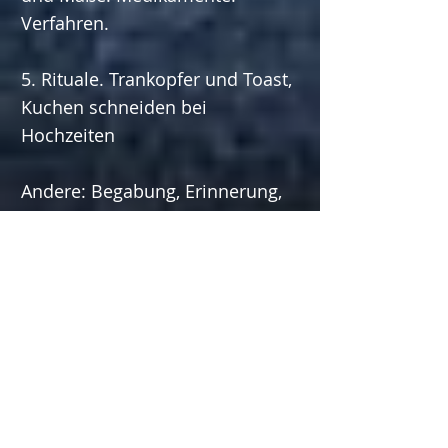
Verfahren.
5. Rituale. Trankopfer und Toast,
Kuchen schneiden bei
Hochzeiten
Andere: Begabung, Erinnerung,
Ausbeutung, Zeit, Wettbewerbe,
Versprechen / Eide, Fairness.
Als das Midland Actors Theatre
mit Dorothy an einem Mantle-
Projekt arbeitete, schlug sie vor,
dass wir von Anfang an
gelegentlich auf diesen „üblichen
Rahmen“ von Gewohnheiten und